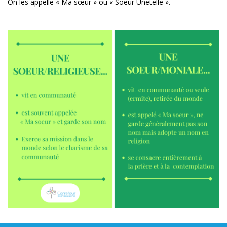
On les appelle « Ma sœur » ou « Soeur Unetelle ».