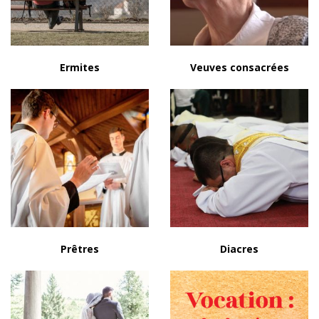
Ermites
Veuves consacrées
Prêtres
Diacres