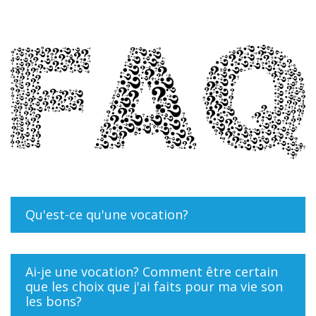
Qu'est-ce qu'une vocation?
Ai-je une vocation? Comment être certain
que les choix que j'ai faits pour ma vie son
les bons?