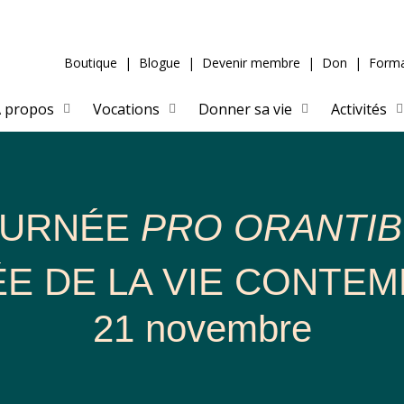
Boutique
|
Blogue
|
Devenir membre
|
Don
|
Forma
 propos
Vocations
Donner sa vie
Activités
OURNÉE
PRO ORANTI
E DE LA VIE CONTEM
21 novembre