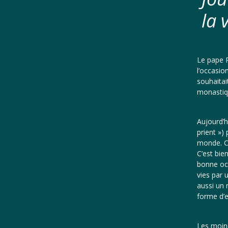
la 
Le pape P
l’occasio
souhaitai
monastiqu
Aujourd’h
prient »)
monde. Ce
C’est bie
bonne occ
vies par 
aussi un 
forme d’
Les moin