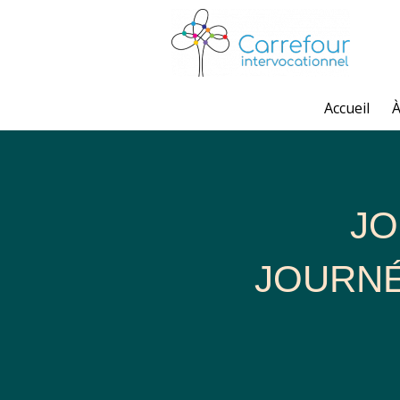
Goto main content
Accueil
À
J
JOURNÉ