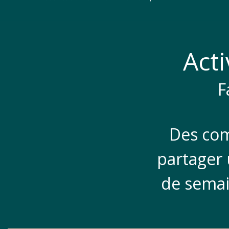
Acti
F
Des com
partager 
de semai