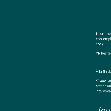
Nous mett
contempla
etc.).
*N’hésite
À la fin 
Si vous s
responsab
intervoca
Jou