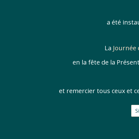
a été insta
La
Journée 
en la fête de la Présen
et remercier tous ceux et c
S