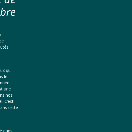
mbre
à
ape
autés
eux qui
s le
année.
st une
ans nos
l. C’est
dans cette
té dans