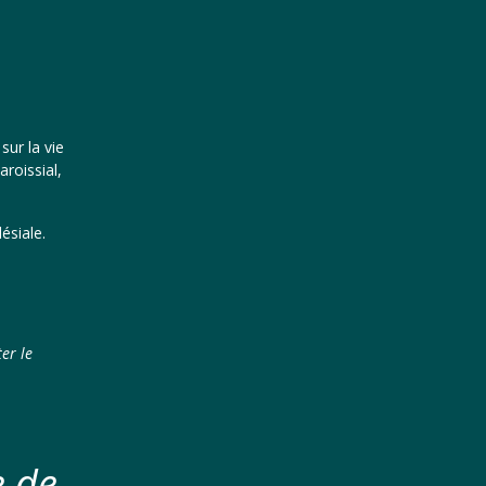
sur la vie
roissial,
ésiale.
er le
e de