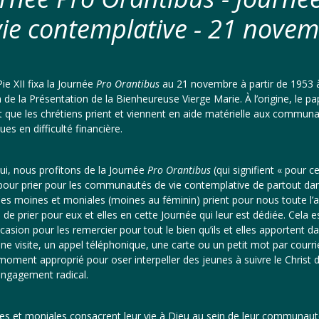
vie contemplative - 21 nove
ie XII fixa la Journée
Pro Orantibus
au 21 novembre à partir de 1953 
n de la Présentation de la Bienheureuse Vierge Marie. À l’origine, le p
t que les chrétiens prient et viennent en aide matérielle aux commun
es en difficulté financière.
ui, nous profitons de la Journée
Pro Orantibus
(qui signifient « pour c
 pour prier pour les communautés de vie contemplative de partout dan
s moines et moniales (moines au féminin) prient pour nous toute l’
n de prier pour eux et elles en cette Journée qui leur est dédiée. Cela e
asion pour les remercier pour tout le bien qu’ils et elles apportent d
une visite, un appel téléphonique, une carte ou un petit mot par courrie
moment approprié pour oser interpeller des jeunes à suivre le Christ 
engagement radical.
es et moniales consacrent leur vie à Dieu au sein de leur communau