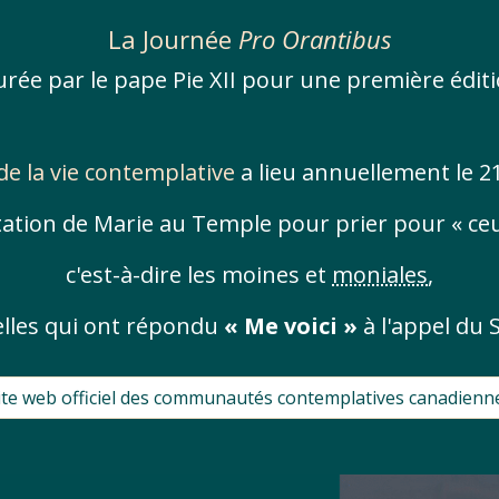
La Journée
Pro Orantibus
urée par le pape Pie XII pour une première édit
de la vie contemplative
a lieu annuellement le 
tation de Marie au Temple pour prier pour « ceux
c'est-
à-dire les moines et
moniales
,
elles qui ont répondu
« Me voici »
à l'appel du S
ite web officiel des communautés contemplatives canadienn